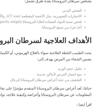
يُشخص سرطان البروستاتا بعدة طرق تشمل:
الفحص البدني.
الاختبارات التصويرية، مثل الأشعة المقطعية (CT scan)، والأشعة السينية، والتصوير بالرنين المغناطيسي.
فحص نسبة المواد المضادة لخلايا البروستاتا (prostate-specific antigen) إذ يدل ارتفاع مستوياتها على وجود ورم.
أخذ جزء من نسيج البروستاتا.
الأهداف العلاجية لسرطان البروس
يحدد الطبيب الخطة العلاجية سواء بالعلاج الهرموني، أو الكيما
يضمن الشفاء من المرض يهدف إلى:
تقليل حجم الورم.
منع انتشار المرض لأماكن جديدة.
التخفيف من حدة أعراض سرطان البروستاتا للرجال.
ختامًا، تُعد أعراض سرطان البروستاتا المتقدم مؤشرًا على 
المعلومات عن سرطان البروستاتا وأعراضه وكيفية علاجه، توا
اقرأ ايضا :