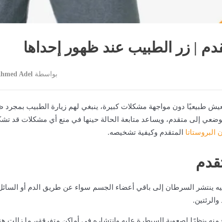
م | زر الطبيب عند ظهور إحداها
بواسطة
Ahmed Adel
ش طبيعيًا دون مواجهة مشكلات كبيرة، ينبغي لهم زيارة الطبيب بمجرد ظ
ضعي إلى متقدم، ويساعد متابعة الحالة حينها في منع أي مشكلات قد تش
البروستاتا
المتقدم وكيفية تشخيصه.
قدم
فيه ينتشر السرطان إلى باقي أعضاء الجسم سواء عن طريق الدم أو السائل
والرئتين.
منه -نظرًا لصعوبة السيطرة عليه وانتشاره في أماكن متفرقة-، ما زالت هن