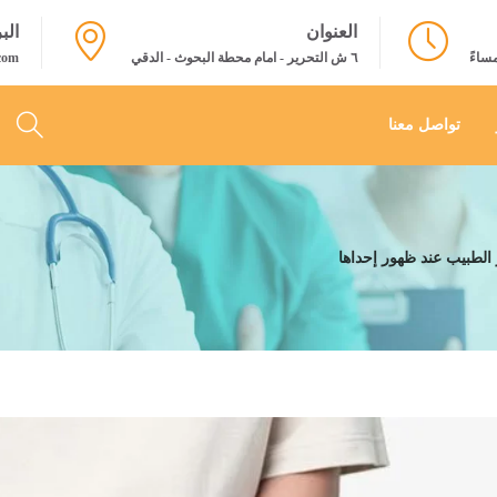
العنوان
الب
٦ ش التحرير - امام محطة البحوث - الدقي
com
تواصل معنا
الطبيب عند ظهور إحداها