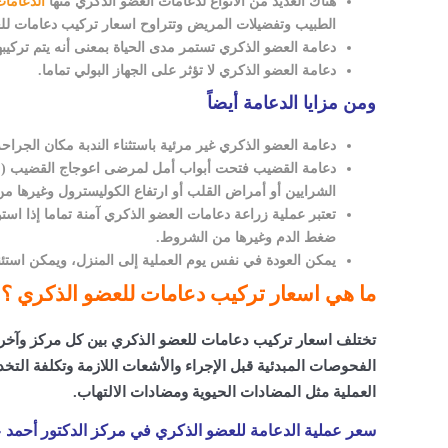
هناك العديد من الأنواع لدعامات العضو الذكري منها
الدعامات
الطبيب وتفضيلات المريض وتتراوح اسعار تركيب دعامات لل
دعامة العضو الذكري تستمر مدى الحياة بمعنى أنه يتم تركيب
دعامة العضو الذكري لا تؤثر على الجهاز البولي تماما.
ومن مزايا الدعامة أيضاً
دعامة العضو الذكري غير مرئية باستثناء الندبة مكان الجراحة 
دعامة القضيب فتحت أبواب أمل لمرضى اعوجاج القضيب (م
الشرايين أو أمراض القلب أو ارتفاع الكوليسترول وغيرها من
تعتبر عملية زراعة دعامات العضو الذكري آمنة تماما إذا 
ضغط الدم وغيرها من الشروط.
يمكن العودة في نفس يوم العملية إلى المنزل، ويمكن استئن
ما هي اسعار تركيب دعامات للعضو الذكري ؟
تختلف اسعار تركيب دعامات للعضو الذكري بين كل مركز وآخر و
الفحوصات المبدئية قبل الإجراء والأشعات اللازمة وتكلفة الت
العملية مثل المضادات الحيوية ومضادات الالتهاب.
سعر عملية الدعامة للعضو الذكري في مركز الدكتور أحمد 