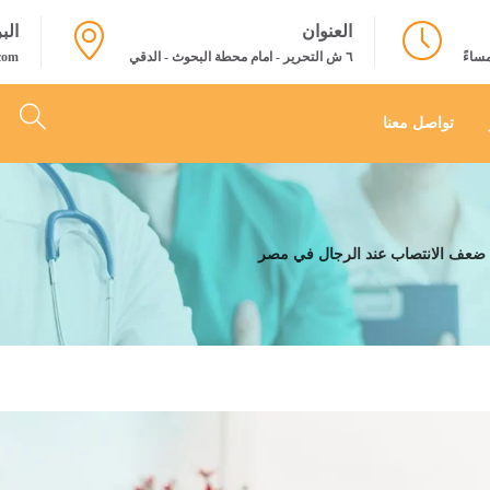
العنوان
الب
٦ ش التحرير - امام محطة البحوث - الدقي
com
تواصل معنا
ج ضعف الانتصاب عند الرجال في مصر