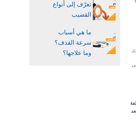
تعرّف إلى أنواع
القضيب
ما هي أسباب
سرعة القذف؟
اد
وما علاجها؟
لى
فة
عد