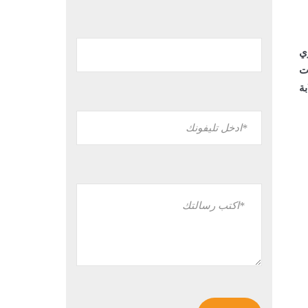
ي
ت
ة