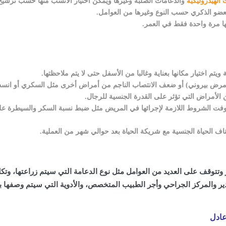
 الهيدروليكية
والدعامات الصلبة وغيرها ويمكن اختيار الأنسب منها حسب ترشيح
عضو الذكري حسب النوع وغيرها من العوامل.
ها مرة واحدة فقط في العمر.
ويتم اختيار مكانها بعناية وغالبا من الأسفل حتى لا يتم ملاحظتها.
رض بيروني) أو ضعف الانتصاب الناجم من أمراض أخرى مثل السكري أو انسد
 الأمراض التي تؤثر على القدرة الجنسية للرجال.
استوفت الشروط اللازمة لإجرائها في المريض مثل ضبط نسبة السكر والسيطرة ع
اف الحياة الجنسية مع شريكة الحياة بعد حوالي شهر من العملية.
تتوقف على العديد من العوامل مثل نوع الدعامة التي سيتم زراعتها، وتكل
خدير والمركز الجراحي وأجر الطبيب المتخصص، والأدوية التي سيتم وصفها ب
عادل