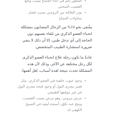
الشعور بألم في أثناء الجماع بسبب وضع
القضيب المنحني.
توتر العلاقة بين الزوجين بسبب فشل
محاولات الجماع.
يشُفى نحو 10% من الرجال المصابون بمشكلة
انحناء العضو الذكري من تلقاء نفسهم دون
الحاجة إلى أي تدخل طبي، إلا أن ذلك لا ينفي
ضرورة استشارة الطبيب المتخصص.
عادةً ما تكون رحلة علاج انحناء العضو الذكرى
لكل رجل مختلفة عن الآخر، وذلك لأن هذه
المشكلة تحدث نتيجة لعدة أسباب، لعل أهمها:
وجود عيوب خلقية في العضو الذكري، مثل
قصر مجرى البول أو وجود فتحة مجرى البول
في غير موقعها الطبيعي.
مرض بيروني، وهو مرض يصيب القضيب،
وينتج عنه تكوّن أنسجة ليفية في النسيج
الكهفى له.