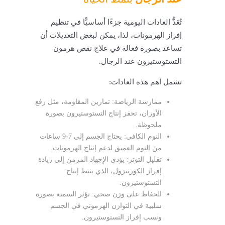
تُعَدُّ العادات اليومية جزءًا أساسيًّا في تنظيم
إفراز الهرمونات، لذا، يمكن لبعض التعديلات أن
تساعد بصورة فعالة في علاج نقص هرمون
التستوستيرون عند الرجال.
تشمل أهم هذه العادات:
ممارسة الرياضة: تمارين المقاومة، مثل رفع
الأوزان، تحفز إنتاج التستوستيرون بصورة
ملحوظة.
النوم الكافي: يحتاج الجسم إلى 7-9 ساعات
من النوم العميق لدعم إنتاج الهرمونات.
تقليل التوتر: يؤدي الإجهاد المزمن إلى زيادة
إفراز الكورتيزول، الذي يثبط إنتاج
التستوستيرون.
الحفاظ على وزن صحي: تؤثر السمنة بصورة
سلبية في التوازن الهرموني في الجسم
ونسب إفراز التستوستيرون.