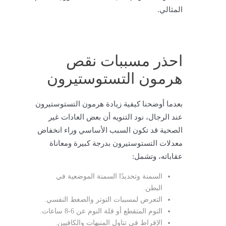
المثالي.
احذر مسببات نقص
هرمون التستوستيرون
بعدما أوضحنا كيفية زيادة هرمون التستوستيرون
عند الرجال، نود التنويه أن بعض العادات غير
الصحية قد تكون السبب الأساسي وراء انخفاض
معدلات التستوستيرون بدرجة كبيرة ومعاناة
عقاباته، وتشمل:
السمنة وتحديدًا السمنة الموضعية في
البطن.
التعرض لمسببات التوتر والضغط النفسي.
النوم المتقطع أو قلة النوم عن 6-8 ساعات.
الإفراط في تناول المنبهات والكافيين.