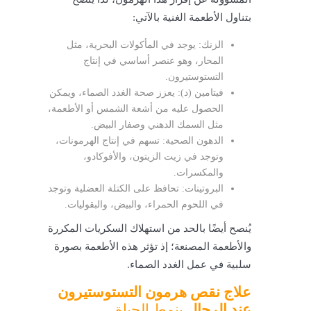
بتناول الأطعمة الغنية بالآتي:
الزنك: يوجد في المأكولات البحرية، مثل
المحار، وهو عنصر أساسي في إنتاج
التستوستيرون.
فيتامين (د): يعزز صحة الغدد الصماء، ويمكن
الحصول عليه من أشعة الشمس أو الأطعمة،
مثل السمك الدهني وصفار البيض.
الدهون الصحية: تسهم في إنتاج الهرمونات،
وتوجد في زيت الزيتون، والأفوكادو،
والمكسرات.
البروتينات: تحافظ على الكتلة العضلية وتوجد
في اللحوم الحمراء، والبيض، والبقوليات.
يُنصح أيضًا بالحد من استهلاك السكريات المكررة
والأطعمة المصنعة؛ إذ تؤثر هذه الأطعمة بصورة
سلبية في عمل الغدد الصماء.
علاج نقص هرمون التستوستيرون
عند الرجال
بنمط الحياة