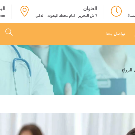
العنوان
الب
٦ ش التحرير - امام محطة البحوث - الدقي
com
تواصل معنا
الزواج