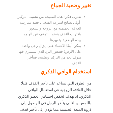
تغيير وضعية الجماع
تقترب فكرة هذه النصيحة من تشتيت التركيز
-أولى نصائح لسرعة القذف-، فعند ممارسة
العلاقة الحميمية مع الزوجة والشعور
باقتراب القذف ينصَح بالتوقف عن الولوج
بهذه الوضعية وتغييرها.
يمكن أيضًا الاعتماد على إنزال رجل واحدة
على الأرض؛ فشعور البرد الذي سيسري فيها
سوف يحد من التركيز ويشتته، فيتأخر
القذف.
استخدام الواقي الذكري
من الطرق التي تساعد على تأخير القذف قليلًا
خلال العلاقة الزوجية هي استعمال الواقي
الذكري، إذ تهدف لخفض إحساس العضو الذكري
باللمس وبالتالي يتأخر الرجل في الوصول إلى
ذروة المتعة الجنسية مما يؤدي إلى تأخير قذف